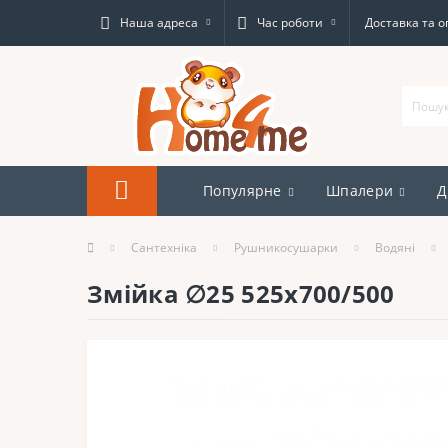
Наша адреса
Час роботи
Доставка та о
Популярне
Шпалери
Д
Сантехніка
Рушникосушарки
Водяні
Змійка ∅25 525х700/500