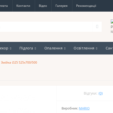
плата
Контакти
Відео
Галерея
Рекомендації
екор
Підлога
Опалення
Освітлення
Сан
Змійка ∅25 525х700/500
Відгуки:
(0)
Виробник:
MARIO