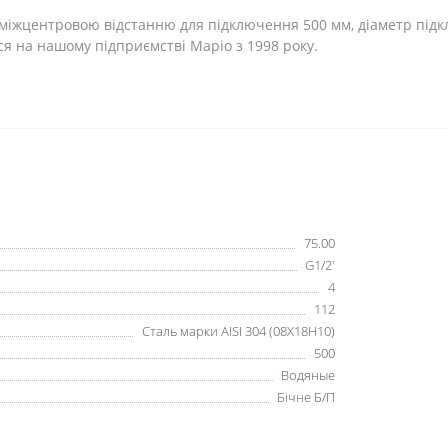
міжцентровою відстанню для підключення 500 мм, діаметр підк
я на нашому підприємстві Маріо з 1998 року.
75.00
G1/2'
4
112
Сталь марки AISI 304 (08Х18Н10)
500
Водяные
Бічне Б/П