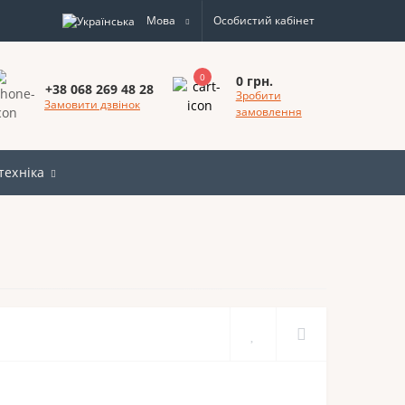
Мова
Особистий кабінет
0
0 грн.
+38 068 269 48 28
Зробити
Замовити дзвінок
замовлення
техніка