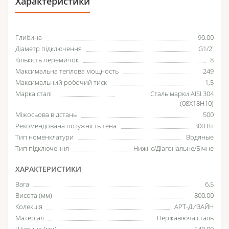
Характеристики
Глибина
90.00
Діаметр підключення
G1/2'
Кількість перемичок
8
Максимальна теплова мощность
249
Максимальний робочий тиск
1,5
Марка сталі
Сталь марки AISI 304
(08Х18Н10)
Міжосьова відстань
500
Рекомендована потужність тена
300 Вт
Тип номенклатури
Водяные
Тип підключення
Нижнє/Діагональне/Бічне
ХАРАКТЕРИСТИКИ
Вага
6,5
Висота (мм)
800.00
Колекція
АРТ-ДИЗАЙН
Матеріал
Нержавіюча сталь