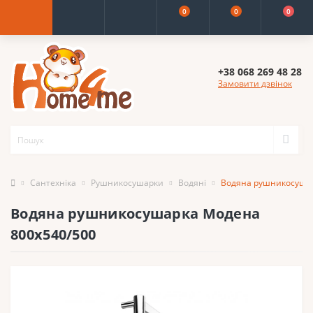
0
0
0
+38 068 269 48 28
Замовити дзвінок
Сантехніка
Рушникосушарки
Водяні
Водяна рушникосушар
Водяна рушникосушарка Модена
800x540/500