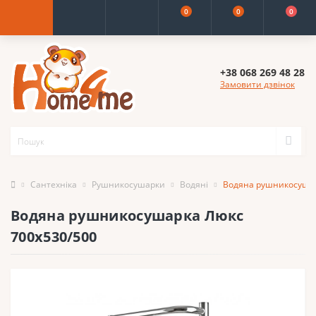
0
0
0
+38 068 269 48 28
Замовити дзвінок
Сантехніка
Рушникосушарки
Водяні
Водяна рушникосушар
Водяна рушникосушарка Люкс
700x530/500