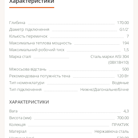
Характеристики
Глибина
170.00
Діаметр підключення
G1/2'
Кількість перемичок
7
Максимальна теплова мощность
194
Максимальний робочий тиск
1,5
Марка сталі
Сталь марки AISI 304
(08Х18Н10)
Міжосьова відстань
500
Рекомендована потужність тена
120 Вт
Тип номенклатури
Водяные
Тип підключення
Нижнє/Діагональне/Бічне
ХАРАКТЕРИСТИКИ
Вага
4,3
Висота (мм)
700.00
Колекція
ПРАКТИК
Матеріал
Нержавіюча сталь