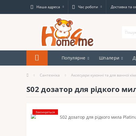
Наша адреса
Час роботи
Доставка та о
Популярне
Шпалери
Д
Сантехніка
Аксесуари кухонні та для ванної кі
S02 дозатор для рідкого ми
Закінчується