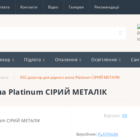
плата
Контакти
Відео
Галерея
Рекомендації
екор
Підлога
Опалення
Освітлення
Сан
мнати
S02 дозатор для рідкого мила Platinum СІРИЙ МЕТАЛІК
ла Platinum СІРИЙ МЕТАЛІК
Відгуки:
(0)
Виробник:
PLATINUM