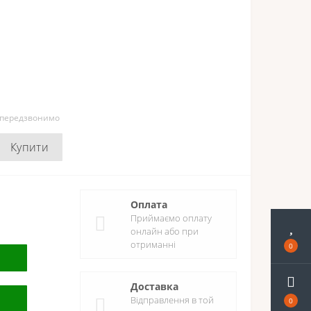
и передзвонимо
Купити
Оплата
Приймаємо оплату
онлайн або при
отриманні
0
Доставка
Відправлення в той
0