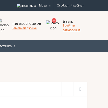
Мова
Особистий кабінет
0
0 грн.
+38 068 269 48 28
Зробити
Замовити дзвінок
замовлення
техніка