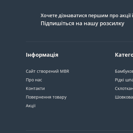
Хочете дізнаватися першим про акції 
Підпишіться на нашу розсилку
Інформація
Катего
Сайт створений MBR
Бамбуко
Про нас
Рідкі шп
Контакти
Склотка
Повернення товару
Шовкова
Акції