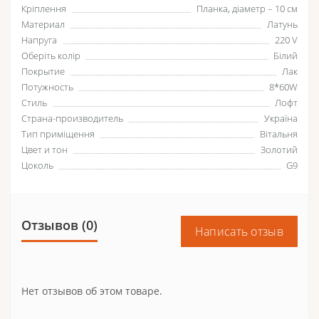
Кріплення
Планка, діаметр – 10 см
Материал
Латунь
Напруга
220 V
Оберіть колір
Білий
Покрытие
Лак
Потужность
8*60W
Стиль
Лофт
Страна-производитель
Україна
Тип приміщення
Вітальня
Цвет и тон
Золотий
Цоколь
G9
Отзывов (0)
Написать отзыв
Нет отзывов об этом товаре.