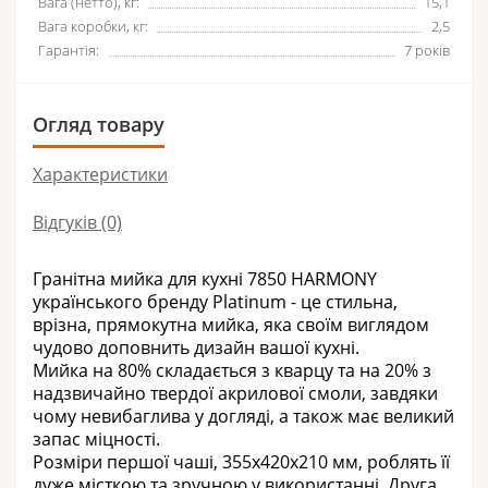
Вага (нетто), кг:
15,1
Вага коробки, кг:
2,5
Гарантія:
7 років
Огляд товару
Характеристики
Відгуків (0)
Гранітна мийка для кухні
7850 HARMONY
українського бренду Platinum - це стильна,
врізна,
прямокутна
мийка, яка своїм виглядом
чудово доповнить дизайн вашої кухні.
Мийка на 80% складається з кварцу та на 20% з
надзвичайно твердої акрилової смоли, завдяки
чому невибаглива у догляді, а також має великий
запас міцності.
Розміри
першої
чаші, 355х420х210 мм, роблять її
дуже місткою та зручною у використанні
.
Друга