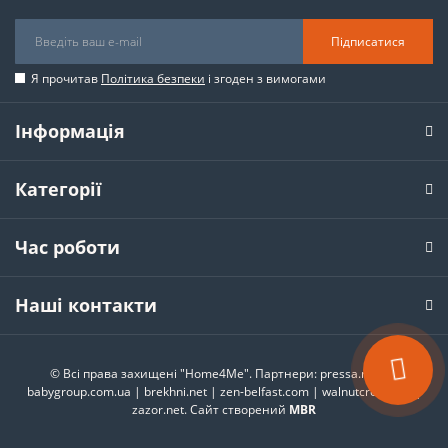
Підписатися
Я прочитав
Політика безпеки
і згоден з вимогами
Інформація
Категорії
Час роботи
Наші контакти
© Всі права захищені "Home4Me". Партнери:
pressa.rv.ua
|
babygroup.com.ua
|
brekhni.net
|
zen-belfast.com
|
walnutcreek.city
|
zazor.net
. Сайт створений
MBR