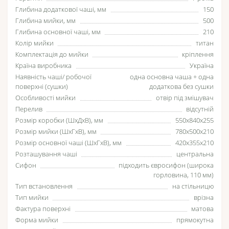
Глибина додаткової чаші, мм
150
Глибина мийки, мм
500
Глибина основної чаші, мм
210
Колір мийки
титан
Комплектація до мийки
кріплення
Країна виробника
Україна
Наявність чаші/ робочої
одна основна чаша + одна
поверхні (сушки)
додаткова без сушки
Особливості мийки
отвір під змішувач
Перелив
відсутній
Розмір коробки (ШхДхВ), мм
550х840х255
Розмір мийки (ШхГхВ), мм
780x500x210
Розмір основної чаші (ШхГхВ), мм
420x355x210
Розташування чаші
центральна
Сифон
підходить євросифон (широка
горловина, 110 мм)
Тип встановлення
на стільницю
Тип мийки
врізна
Фактура поверхні
матова
Форма мийки
прямокутна