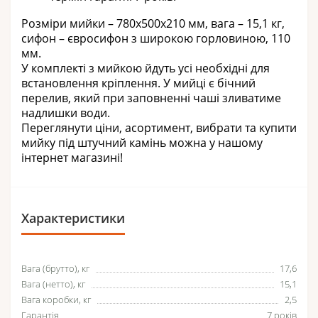
Розміри мийки –
780х500х210 мм, вага – 15,1 кг
,
сифон – євросифон з широкою горловиною, 110
мм.
У комплекті з мийкою йдуть усі необхідні для
встановлення кріплення. У мийці є бічний
перелив, який при заповненні чаші зливатиме
надлишки води.
Переглянути ціни, асортимент, вибрати та купити
мийку під штучний камінь можна у нашому
інтернет магазині!
Характеристики
Вага (брутто), кг
17,6
Вага (нетто), кг
15,1
Вага коробки, кг
2,5
Гарантія
7 років