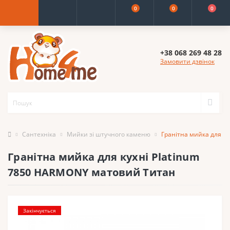
0
0
0
+38 068 269 48 28
Замовити дзвінок
Сантехніка
Мийки зі штучного каменю
Гранітна мийка для к
Гранітна мийка для кухні Platinum
7850 HARMONY матовий Титан
Закінчується