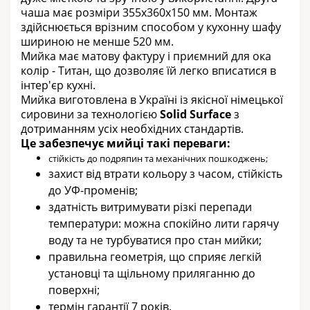
чаша має розміри
355х360х150 мм
. Монтаж
здійснюється врізним способом у кухонну шафу
шириною не менше 52
0
мм.
Мийка має матову фактуру і приємний для ока
колір - Титан, що дозволяє їй легко вписатися в
інтер'єр кухні.
Мийка виготовлена ​​в Україні із якісної німецької
сировини за технологією
Solid Surface
з
дотриманням усіх необхідних стандартів.
Це забезпечує мийці такі переваги:
стійкість до подряпин та механічних пошкоджень;
захист від втрати кольору з часом, стійкість
до УФ-променів;
здатність витримувати різкі перепади
температури: можна спокійно лити гарячу
воду та не турбуватися про стан мийки;
правильна геометрія, що сприяє легкій
установці та щільному приляганню до
поверхні;
термін гарантії 7 років.