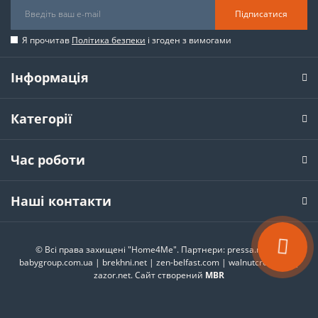
Підписатися
Я прочитав
Політика безпеки
і згоден з вимогами
Інформація
Категорії
Час роботи
Наші контакти
© Всі права захищені "Home4Me". Партнери:
pressa.rv.ua
|
babygroup.com.ua
|
brekhni.net
|
zen-belfast.com
|
walnutcreek.city
|
zazor.net
. Сайт створений
MBR