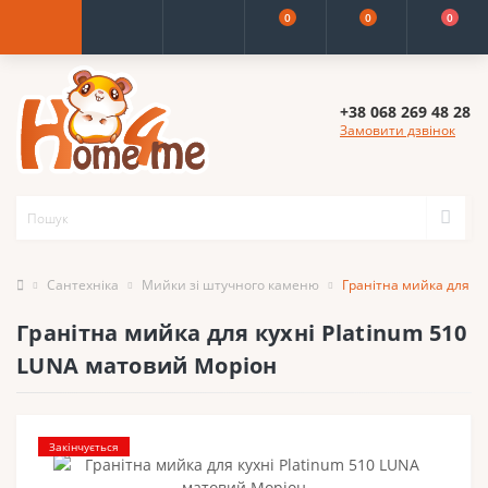
0
0
0
+38 068 269 48 28
Замовити дзвінок
Сантехніка
Мийки зі штучного каменю
Гранітна мийка для ку
Гранітна мийка для кухні Platinum 510
LUNA матовий Моріон
Закінчується