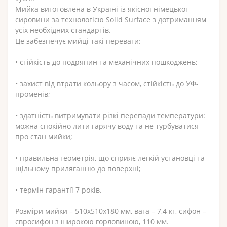
Мийка виготовлена ​​в Україні із якісної німецької
сировини за технологією Solid Surface з дотриманням
усіх необхідних стандартів.
Це забезпечує мийці такі переваги:
• стійкість до подряпин та механічних пошкоджень;
• захист від втрати кольору з часом, стійкість до УФ-
променів;
• здатність витримувати різкі перепади температури:
можна спокійно лити гарячу воду та не турбуватися
про стан мийки;
• правильна геометрія, що сприяє легкій установці та
щільному приляганню до поверхні;
• термін гарантії 7 років.
Розміри мийки – 510х510х180 мм, вага – 7,4 кг, сифон –
євросифон з широкою горловиною, 110 мм.