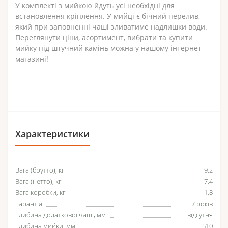
У комплекті з мийкою йдуть усі необхідні для
встановлення кріплення. У мийці є бічний перелив,
який при заповненні чаші зливатиме надлишки води.
Переглянути ціни, асортимент, вибрати та купити
мийку під штучний камінь можна у нашому інтернет
магазині!
Характеристики
Вага (брутто), кг
9,2
Вага (нетто), кг
7,4
Вага коробки, кг
1,8
Гарантія
7 років
Глибина додаткової чаші, мм
відсутня
Глибина мийки, мм
510