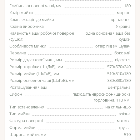
Глибина основної чаші, мм
180
Колір мийки
моріон
Комплектація до мийки
кріплення
Країна виробника
Україна
Наявність чаші/ робочої поверхні
одна основна чаша без
(сушки)
сушки
Особливості мийки
отвір під змішувач
Перелив
боковий
Розмір додаткової чаші, мм
відсутня
Розмір коробки (ШхДхВ), мм
570х570х240
Розмір мийки (ШхГхВ), мм
510x510x180
Розмір основної чаші (ШхГхВ), мм
380x380x180
Розташування чаші
центральна
Сифон
підходить євросифон (широка
горловина, 110 мм)
Тип встановлення
на стільницю
Тип мийки
врізна
Фактура поверхні
матова
Форма мийки
кругла
Ширина мийки, мм
510