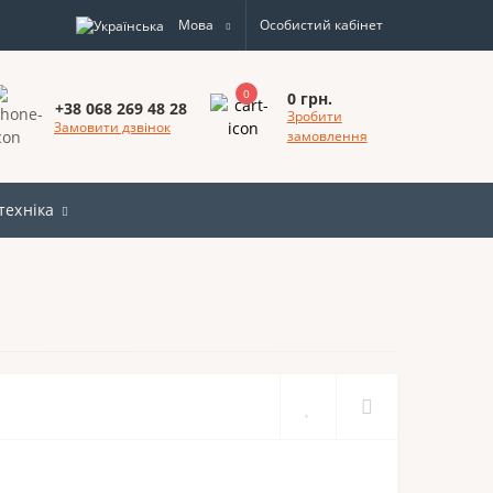
Мова
Особистий кабінет
0
0 грн.
+38 068 269 48 28
Зробити
Замовити дзвінок
замовлення
техніка