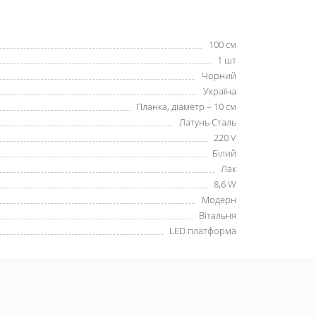
100 см
1 шт
Чорний
Україна
Планка, діаметр – 10 см
Латунь Сталь
220 V
Білий
Лак
8,6 W
Модерн
Вітальня
LED платформа