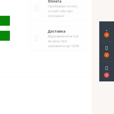
Оплата
Приймаємо оплату
онлайн або при
отриманні
Доставка
0
Відправлення в той
же день при
замовленні до 16:00
0
0