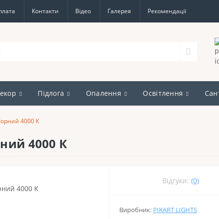
плата
Контакти
Відео
Галерея
Рекомендації
екор
Підлога
Опалення
Освітлення
Сан
Чорний 4000 К
рний 4000 К
Відгуки:
(0)
Виробник:
PIKART LIGHTS