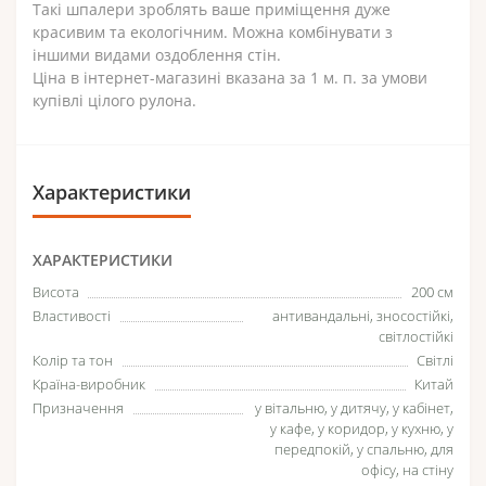
Такі шпалери зроблять ваше приміщення дуже
красивим та екологічним. Можна комбінувати з
іншими видами оздоблення стін.
Ціна в інтернет-магазині вказана за 1 м. п. за умови
купівлі цілого рулона.
Характеристики
ХАРАКТЕРИСТИКИ
Висота
200 см
Властивості
антивандальні, зносостійкі,
світлостійкі
Колір та тон
Світлі
Країна-виробник
Китай
Призначення
у вітальню, у дитячу, у кабінет,
у кафе, у коридор, у кухню, у
передпокій, у спальню, для
офісу, на стіну