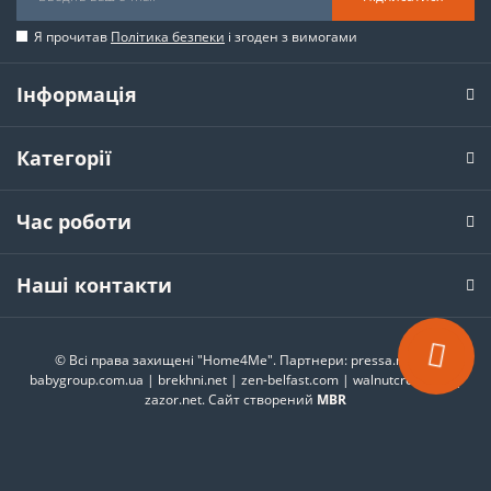
Я прочитав
Політика безпеки
і згоден з вимогами
Інформація
Категорії
Час роботи
Наші контакти
© Всі права захищені "Home4Me". Партнери:
pressa.rv.ua
|
babygroup.com.ua
|
brekhni.net
|
zen-belfast.com
|
walnutcreek.city
|
zazor.net
. Сайт створений
MBR