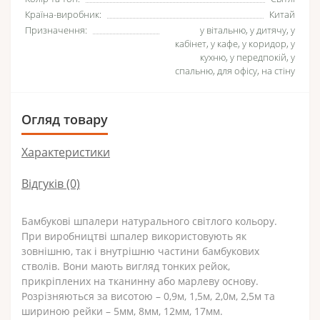
Країна-виробник:
Китай
Призначення:
у вітальню, у дитячу, у
кабінет, у кафе, у коридор, у
кухню, у передпокій, у
спальню, для офісу, на стіну
Огляд товару
Характеристики
Відгуків (0)
Бамбукові шпалери натурального світлого кольору.
При виробництві шпалер використовують як
зовнішню, так і внутрішню частини бамбукових
стволів. Вони мають вигляд тонких рейок,
прикріплених на тканинну або марлеву основу.
Розрізняються за висотою – 0,9м, 1,5м, 2,0м, 2,5м та
шириною рейки – 5мм, 8мм, 12мм, 17мм.